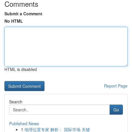
Comments
Submit a Comment
No HTML
HTML is disabled
Report Page
Search
Go
Published News
1
地理位置专家 解析： 国际市场 关键