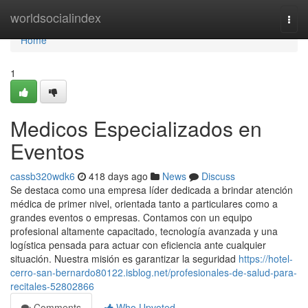
Home
worldsocialindex
Togg
navi
Home
1
Medicos Especializados en
Eventos
cassb320wdk6
418 days ago
News
Discuss
Se destaca como una empresa líder dedicada a brindar atención
médica de primer nivel, orientada tanto a particulares como a
grandes eventos o empresas. Contamos con un equipo
profesional altamente capacitado, tecnología avanzada y una
logística pensada para actuar con eficiencia ante cualquier
situación. Nuestra misión es garantizar la seguridad
https://hotel-
cerro-san-bernardo80122.isblog.net/profesionales-de-salud-para-
recitales-52802866
Comments
Who Upvoted