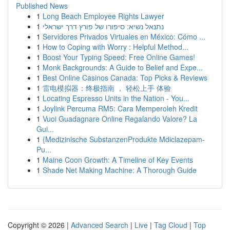
Published News
1
Long Beach Employee Rights Lawyer
1
נתנאל נשיא: סיפורו של פורץ דרך ישראלי
1
Servidores Privados Virtuales en México: Cómo ...
1
How to Coping with Worry : Helpful Method...
1
Boost Your Typing Speed: Free Online Games!
1
Monk Backgrounds: A Guide to Belief and Expe...
1
Best Online Casinos Canada: Top Picks & Reviews
1
雷电模拟器：终极指南 ， 轻松上手 体验
1
Locating Espresso Units in the Nation - You...
1
Joylink Percuma RM5: Cara Memperoleh Kredit
1
Vuoi Guadagnare Online Regalando Valore? La
Gui...
1
{Medizinische SubstanzenProdukte Mdiclazepam-
Pu...
1
Maine Coon Growth: A Timeline of Key Events
1
Shade Net Making Machine: A Thorough Guide
Copyright © 2026 |
Advanced Search
|
Live
|
Tag Cloud
|
Top