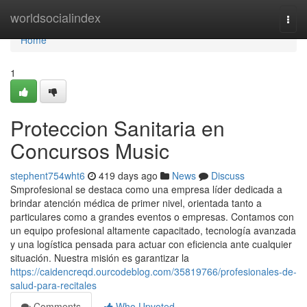
Home
worldsocialindex
Togg
navi
Home
1
Proteccion Sanitaria en
Concursos Music
stephent754wht6
419 days ago
News
Discuss
Smprofesional se destaca como una empresa líder dedicada a
brindar atención médica de primer nivel, orientada tanto a
particulares como a grandes eventos o empresas. Contamos con
un equipo profesional altamente capacitado, tecnología avanzada
y una logística pensada para actuar con eficiencia ante cualquier
situación. Nuestra misión es garantizar la
https://caidencreqd.ourcodeblog.com/35819766/profesionales-de-
salud-para-recitales
Comments
Who Upvoted