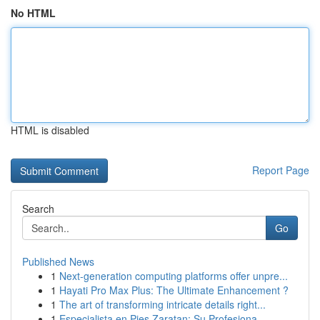
No HTML
HTML is disabled
Report Page
Search
Go
Published News
1
Next-generation computing platforms offer unpre...
1
Hayati Pro Max Plus: The Ultimate Enhancement ?
1
The art of transforming intricate details right...
1
Especialista en Pies Zaratan: Su Profesiona...