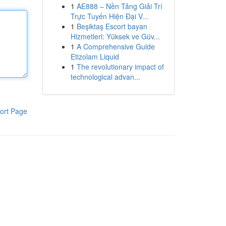
1
AE888 – Nền Tảng Giải Trí
Trực Tuyến Hiện Đại V...
1
Beşiktaş Escort bayan
Hizmetleri: Yüksek ve Güv...
1
A Comprehensive Guide
Etizolam Liquid
1
The revolutionary impact of
technological advan...
ort Page