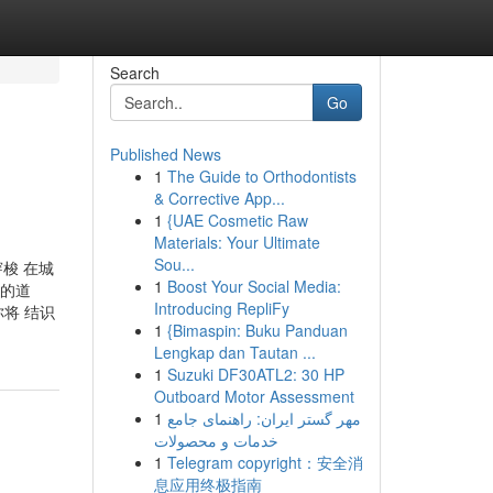
Search
Go
Published News
1
The Guide to Orthodontists
& Corrective App...
1
{UAE Cosmetic Raw
Materials: Your Ultimate
Sou...
穿梭 在城
1
Boost Your Social Media:
 的道
Introducing RepliFy
将 结识
1
{Bimaspin: Buku Panduan
Lengkap dan Tautan ...
1
Suzuki DF30ATL2: 30 HP
Outboard Motor Assessment
1
مهر گستر ایران: راهنمای جامع
خدمات و محصولات
1
Telegram copyright：安全消
息应用终极指南