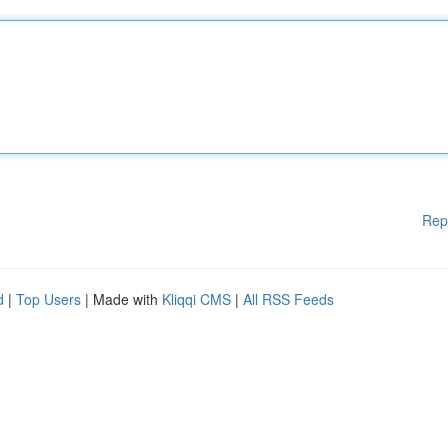
Rep
d
|
Top Users
| Made with
Kliqqi CMS
|
All RSS Feeds